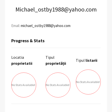
Michael_ostby1988@yahoo.com
Email:
michael_ostby1988@yahoo.com
Progress & Stats
Locatia
Tipul
Tipul
listarii
proprietatii
proprietății
No Stats Available!
No Stats Available!
No Stats Available!