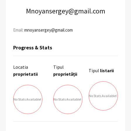
Mnoyansergey@gmail.com
Email:
mnoyansergey@gmail.com
Progress & Stats
Locatia
Tipul
Tipul
listarii
proprietatii
proprietății
No Stats Available!
No Stats Available!
No Stats Available!