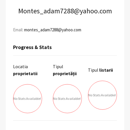
Montes_adam7288@yahoo.com
Email:
montes_adam7288@yahoo.com
Progress & Stats
Locatia
Tipul
Tipul
listarii
proprietatii
proprietății
No Stats Available!
No Stats Available!
No Stats Available!