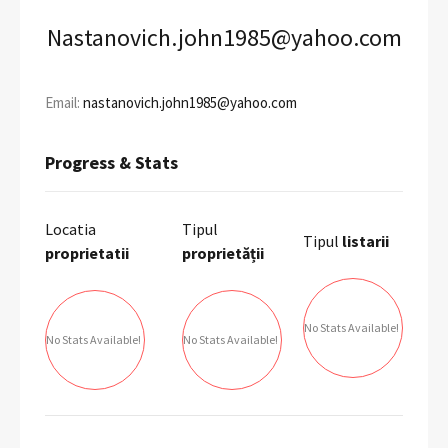
Nastanovich.john1985@yahoo.com
Email:
nastanovich.john1985@yahoo.com
Progress & Stats
Locatia
Tipul
Tipul
listarii
proprietatii
proprietății
No Stats Available!
No Stats Available!
No Stats Available!