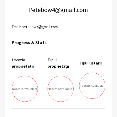
Petebow4@gmail.com
Email:
petebow4@gmail.com
Progress & Stats
Locatia
Tipul
Tipul
listarii
proprietatii
proprietății
No Stats Available!
No Stats Available!
No Stats Available!