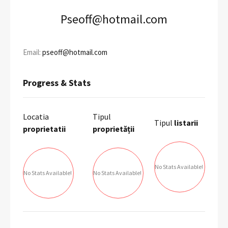
Pseoff@hotmail.com
Email:
pseoff@hotmail.com
Progress & Stats
Locatia
Tipul
Tipul
listarii
proprietatii
proprietății
No Stats Available!
No Stats Available!
No Stats Available!