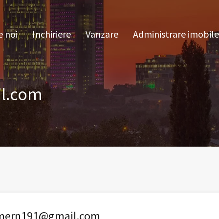
pre noi
Inchiriere
Vanzare
Administrare im
 noi
Inchiriere
Vanzare
Administrare imobile
l.com
imern191@gmail.com