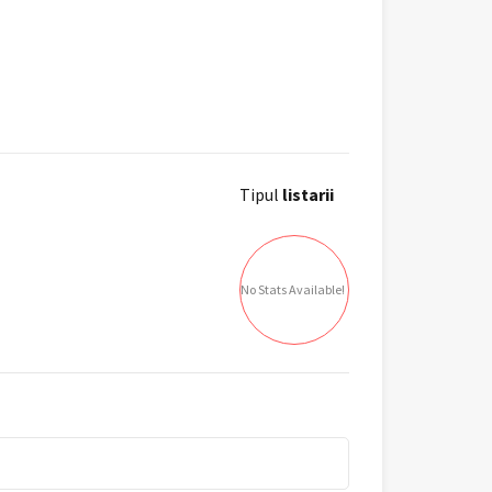
Tipul
listarii
No Stats Available!