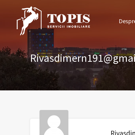
Des
Despre
Rivasdimern191@gmai
Rivasd