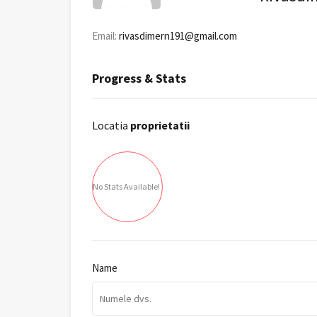
Email:
rivasdimern191@gmail.com
Progress & Stats
Locatia
proprietatii
No Stats Available!
Name