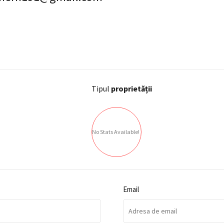
Tipul
proprietății
No Stats Available!
Email