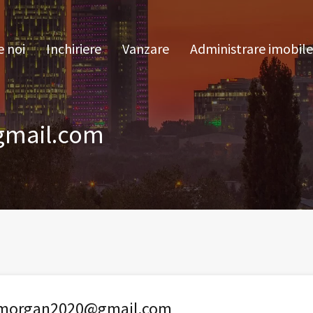
pre noi
Inchiriere
Vanzare
Administrare im
 noi
Inchiriere
Vanzare
Administrare imobile
gmail.com
.morgan2020@gmail.com