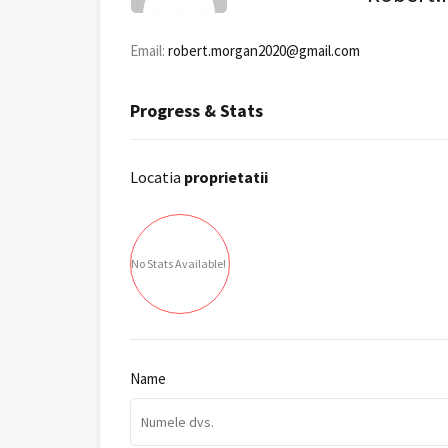
Email:
robert.morgan2020@gmail.com
Progress & Stats
Locatia
proprietatii
No Stats Available!
Name