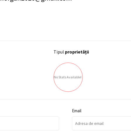
Tipul
proprietății
No Stats Available!
Email