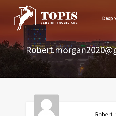
Des
Despre
Robert.morgan2020@
Robert