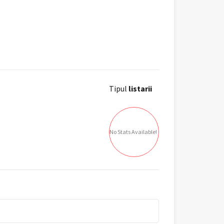
Tipul
listarii
No Stats Available!