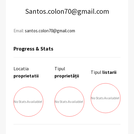
Santos.colon70@gmail.com
Email:
santos.colon70@gmail.com
Progress & Stats
Locatia
Tipul
Tipul
listarii
proprietatii
proprietății
No Stats Available!
No Stats Available!
No Stats Available!