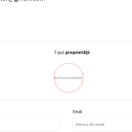
Tipul
proprietății
No Stats Available!
Email