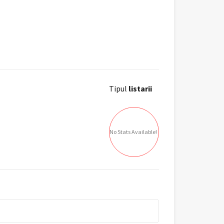
Tipul
listarii
No Stats Available!