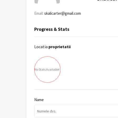
Email:
skalicarter@gmail.com
Progress & Stats
Locatia
proprietatii
No Stats Available!
Name