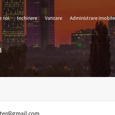
pre noi
Inchiriere
Vanzare
Administrare im
 noi
Inchiriere
Vanzare
Administrare imobile
m
rter@gmail.com