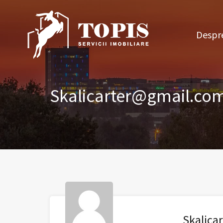
Des
Despre
Skalicarter@gmail.co
Skalica