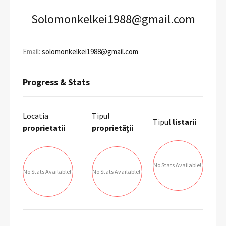
Solomonkelkei1988@gmail.com
Email:
solomonkelkei1988@gmail.com
Progress & Stats
Locatia
Tipul
Tipul
listarii
proprietatii
proprietății
No Stats Available!
No Stats Available!
No Stats Available!