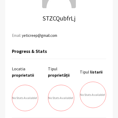
STZCQubfrLj
Email:
yeticreep@gmail.com
Progress & Stats
Locatia
Tipul
Tipul
listarii
proprietatii
proprietății
No Stats Available!
No Stats Available!
No Stats Available!