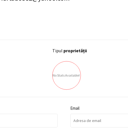
Tipul
proprietății
No Stats Available!
Email