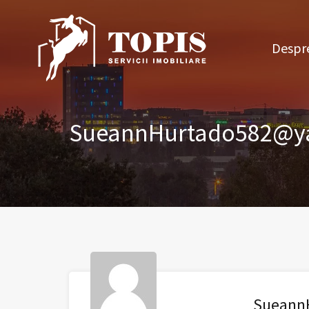
Des
Despre
SueannHurtado582@y
Sueann