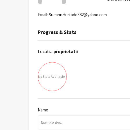
Email:
SueannHurtado582@yahoo.com
Progress & Stats
Locatia
proprietatii
No Stats Available!
Name