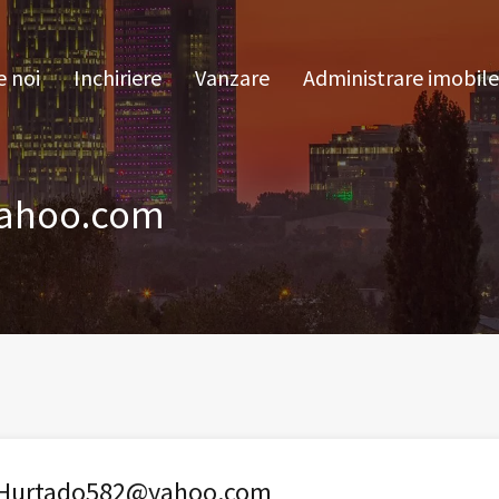
pre noi
Inchiriere
Vanzare
Administrare im
 noi
Inchiriere
Vanzare
Administrare imobile
ahoo.com
Hurtado582@yahoo.com