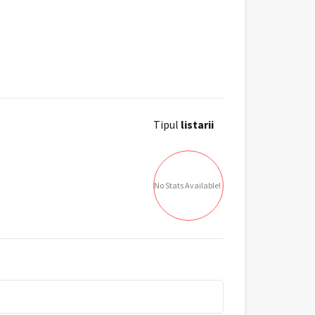
Tipul
listarii
No Stats Available!