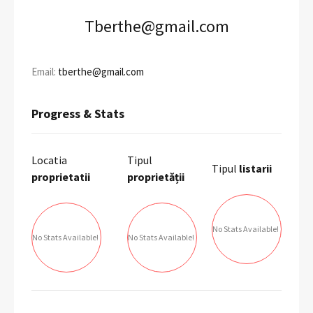
Tberthe@gmail.com
Email:
tberthe@gmail.com
Progress & Stats
Locatia
Tipul
Tipul
listarii
proprietatii
proprietății
No Stats Available!
No Stats Available!
No Stats Available!