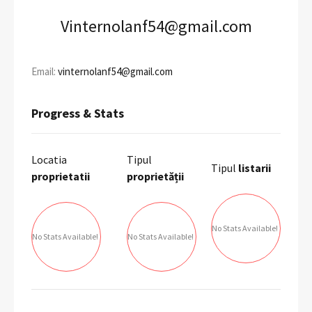
Vinternolanf54@gmail.com
Email:
vinternolanf54@gmail.com
Progress & Stats
Locatia
Tipul
Tipul
listarii
proprietatii
proprietății
No Stats Available!
No Stats Available!
No Stats Available!