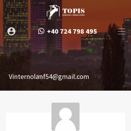
+40 724 798 495
Vinternolanf54@gmail.com