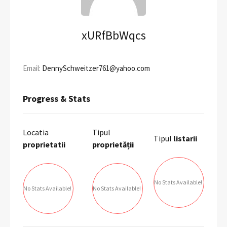
xURfBbWqcs
Email:
DennySchweitzer761@yahoo.com
Progress & Stats
Locatia
Tipul
Tipul
listarii
proprietatii
proprietății
No Stats Available!
No Stats Available!
No Stats Available!