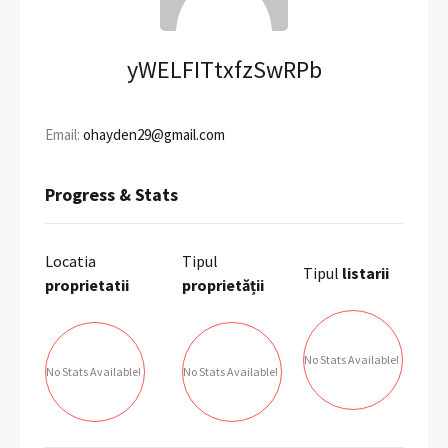
yWELFITtxfzSwRPb
Email:
ohayden29@gmail.com
Progress & Stats
Locatia
Tipul
Tipul
listarii
proprietatii
proprietății
No Stats Available!
No Stats Available!
No Stats Available!