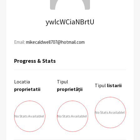
ywlcWCiaNBrtU
Email:
mikecaldwell707@hotmail.com
Progress & Stats
Locatia
Tipul
Tipul
listarii
proprietatii
proprietății
No Stats Available!
No Stats Available!
No Stats Available!