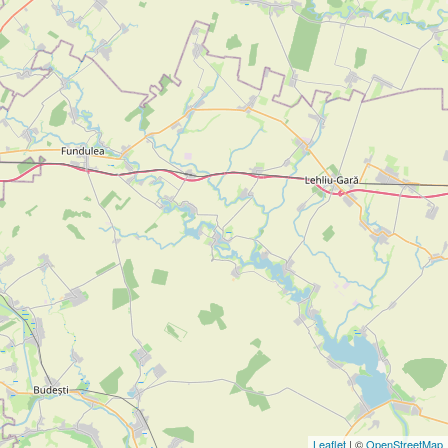
Leaflet
| ©
OpenStreetMap