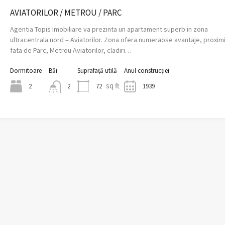
AVIATORILOR / METROU / PARC
Agentia Topis Imobiliare va prezinta un apartament superb in zona
ultracentrala nord – Aviatorilor. Zona ofera numeraose avantaje, proxim
fata de Parc, Metrou Aviatorilor, cladiri…
Dormitoare
Băi
Suprafață utilă
Anul construcției
sq ft
2
72
1939
2