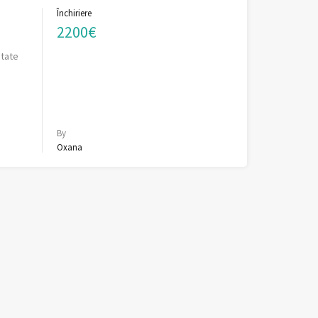
Închiriere
2200€
itate
By
Oxana