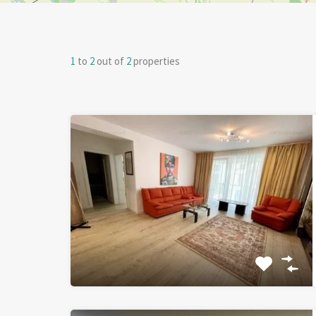
1
to
2
out of
2
properties