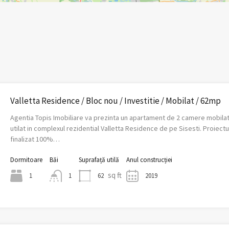
Valletta Residence / Bloc nou / Investitie / Mobilat / 62mp
Agentia Topis Imobiliare va prezinta un apartament de 2 camere mobilat
utilat in complexul rezidential Valletta Residence de pe Sisesti. Proiectu
finalizat 100%…
Dormitoare
Băi
Suprafață utilă
Anul construcției
sq ft
1
62
2019
1