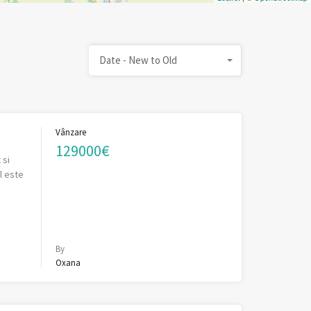
Date - New to Old
Vânzare
129000€
 si
l este
By
Oxana